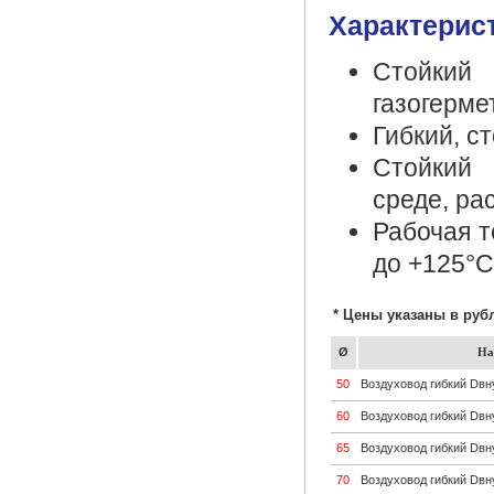
Характерис
Стойки
газогерме
Гибкий, с
Стойкий 
среде, ра
Рабочая т
до +125°С
* Цены указаны в руб
Ø
На
50
Воздуховод гибкий Dвн
60
Воздуховод гибкий Dвн
65
Воздуховод гибкий Dвн
70
Воздуховод гибкий Dвн