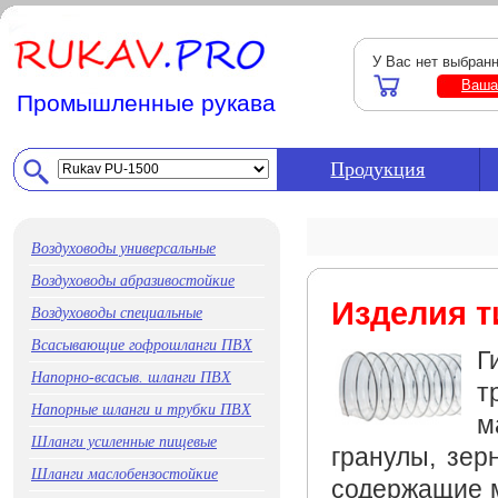
У Вас нет выбран
Ваша
Промышленные рукава
Продукция
Воздуховоды универсальные
Воздуховоды абразивостойкие
Изделия т
Воздуховоды специальные
Всасывающие гофрошланги ПВХ
Г
Напорно-всасыв. шланги ПВХ
т
Напорные шланги и трубки ПВХ
м
Шланги усиленные пищевые
гранулы, зерн
Шланги маслобензостойкие
содержащие м