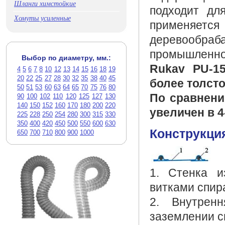
Шланги химстойкие
подходит дл
Хомуты усиленные
применя
деревооб
промышленно
Выбор по диаметру, мм.:
Rukav PU-1
4
5
6
7
8
10
12
13
14
15
16
18
19
20
22
25
27
28
30
32
35
38
40
45
более толсто
50
51
53
60
63
64
65
70
75
76
80
По сравнени
90
100
102
110
120
125
127
130
140
150
152
160
170
180
200
220
увеличен в 4
225
228
250
254
280
300
315
330
350
400
420
450
500
550
600
630
Конструкци
650
700
710
800
900
1000
1. Стенка и
витками спир
2. Внутрен
заземлении с