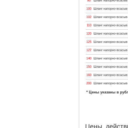
90
Шланг напорно-всасыв
100
Шланг напорно-всасыв
102
Шланг напорно-всасыв
110
Шланг напорно-всасыв
120
Шланг напорно-всасыв
125
Шланг напорно-всасыв
127
Шланг напорно-всасыв
140
Шланг напорно-всасыв
150
Шланг напорно-всасыв
160
Шланг напорно-всасыв
200
Шланг напорно-всасыв
* Цены указаны в руб
Цены действи