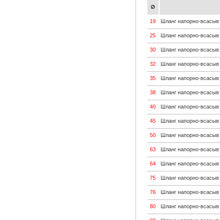
Ø
19
Шланг напорно-всасыв
25
Шланг напорно-всасыв
30
Шланг напорно-всасыв
32
Шланг напорно-всасыв
35
Шланг напорно-всасыв
38
Шланг напорно-всасыв
40
Шланг напорно-всасыв
45
Шланг напорно-всасыв
50
Шланг напорно-всасыв
63
Шланг напорно-всасыв
64
Шланг напорно-всасыв
75
Шланг напорно-всасыв
76
Шланг напорно-всасыв
80
Шланг напорно-всасыв